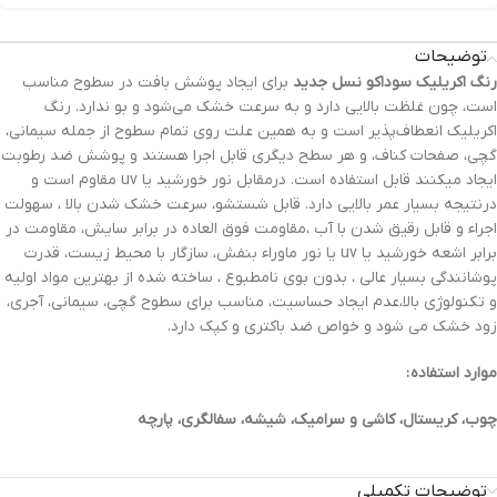
توضیحات
رنگ‌ اکریلیک سوداکو نسل جدید
برای ایجاد پوشش بافت در سطوح مناسب
است، چون غلظت بالایی دارد و به سرعت خشک می‌شود و بو ندارد. رنگ
اکریلیک انعطاف‌پذیر است و به همین علت روی تمام سطوح از جمله سیمانی،
گچی، صفحات کناف، و هر سطح دیگری قابل اجرا هستند و پوشش ضد رطوبت
ایجاد میکنند قابل استفاده است. درمقابل نور خورشید یا uv مقاوم است و
درنتیجه بسیار عمر بالایی دارد. قابل شستشو، سرعت خشک شدن بالا ، سهولت
اجراء و قابل رقیق شدن با آب ،مقاومت فوق العاده در برابر سایش، مقاومت در
برابر اشعه خورشید یا uv یا نور ماوراء بنفش، سازگار با محیط زیست، قدرت
پوشانندگی بسیار عالی ، بدون بوی نامطبوع ، ساخته شده از بهترین مواد اولیه
و تکنولوژی بالا،عدم ایجاد حساسیت، مناسب برای سطوح گچی، سیمانی، آجری،
زود خشک می شود و خواص ضد باکتری و کپک دارد.
موارد استفاده :
چوب، کریستال، کاشی و سرامیک، شیشه، سفالگری، پارچه
توضیحات تکمیلی