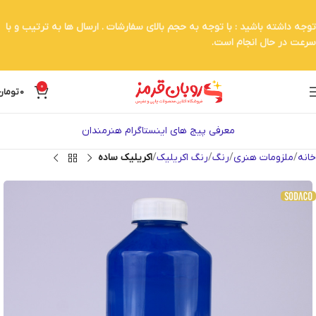
توجه داشته باشید : با توجه به حجم بالای سفارشات . ارسال ها به ترتیب و با
سرعت در حال انجام است.
0
0
تومان
معرفی پیج های اینستاگرام هنرمندان
خانه
ملزومات هنری
رنگ
رنگ اکریلیک
اکریلیک ساده