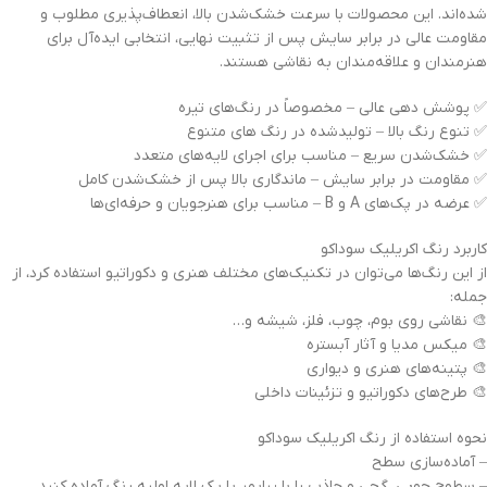
شده‌اند. این محصولات با سرعت خشک‌شدن بالا، انعطاف‌پذیری مطلوب و
مقاومت عالی در برابر سایش پس از تثبیت نهایی، انتخابی ایده‌آل برای
هنرمندان و علاقه‌مندان به نقاشی هستند.
✅ پوشش دهی عالی – مخصوصاً در رنگ‌های تیره
✅ تنوع رنگ بالا – تولیدشده در رنگ های متنوع
✅ خشک‌شدن سریع – مناسب برای اجرای لایه‌های متعدد
✅ مقاومت در برابر سایش – ماندگاری بالا پس از خشک‌شدن کامل
✅ عرضه در پک‌های A و B – مناسب برای هنرجویان و حرفه‌ای‌ها
کاربرد رنگ اکریلیک سوداکو
از این رنگ‌ها می‌توان در تکنیک‌های مختلف هنری و دکوراتیو استفاده کرد، از
جمله:
🎨 نقاشی روی بوم، چوب، فلز، شیشه و…
🎨 میکس مدیا و آثار آبستره
🎨 پتینه‌های هنری و دیواری
🎨 طرح‌های دکوراتیو و تزئینات داخلی
نحوه استفاده از رنگ اکریلیک سوداکو
– آماده‌سازی سطح
– سطوح چوبی، گچی و جاذب را با پرایمر یا یک لایه اولیه رنگ آماده کنید.