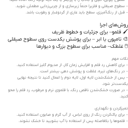
– سطوح صیقلی و فلزیرا حتماً زیرسازی و از چربی‌زدایی مطمئن شوید.
– قبل از رنگ‌آمیزی، سطح باید عاری از گردوغبار و رطوبت باشد.
روش‌های اجرا
🖌️ قلمو– برای جزئیات و خطوط ظریف
🎨 تامپون یا ابر – برای پوشش یکدست روی سطوح صیقلی
🖱️ غلطک– مناسب برای سطوح بزرگ و دیوارها
نکات مهم
– برای کاهش رد قلم و افزایش زمان کار، از مدیوم گلیز استفاده کنید.
– در رنگ‌های تیره، غلظت و پوشش دهی بیشتر است.
– پس از خشک‌شدن لایه اول، لایه دوم را اعمال کنید تا نتیجه نهایی
یکدست‌تر شود.
– در صورت خشک‌شدن ناقص رنگ، با قلموی نرم و مرطوب، رد قلم را محو
کنید.
تمیزکردن و نگهداری
– برای پاک‌کردن رنگ از روی لباس، از آب گرم و صابون استفاده کنید.
– قلموها را بلافاصله پس از استفاده با آب بشویید تا خشک نشوند.