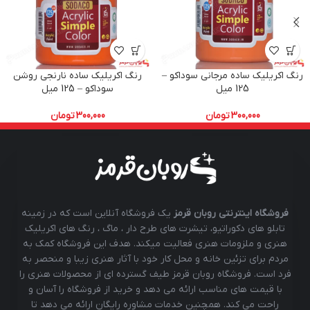
رنگ اکریلیک ساده مرجانی سوداکو –
رنگ اکریلیک ساده نارنجی روشن
125 میل
سوداکو – 125 میل
300,000
تومان
300,000
تومان
فروشگاه اینترنتی روبان قرمز
یک فروشگاه آنلاین است که در زمینه
تابلو های دکوراتیو، تیشرت های طرح دار ، ماگ ، رنگ های اکریلیک
هنری و ملزومات هنری فعالیت میکند. هدف این فروشگاه کمک به
مردم برای تزئین خانه و محل کار خود با آثار هنری زیبا و منحصر به
فرد است. فروشگاه روبان قرمز طیف گسترده ای از محصولات هنری را
با قیمت های مناسب ارائه می دهد و خرید از فروشگاه را آسان و
راحت می کند. همچنین خدمات مشاوره رایگان ارائه می دهد تا