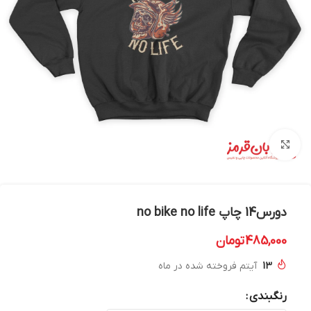
بزرگنمایی تصویر
دورس14 چاپ no bike no life
485,000
تومان
13
آیتم فروخته شده در ماه
رنگبندی