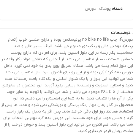
دسته:
پوشاک
,
دورس
توضیحات
دورس14 چاپ no bike no life یونیسکس بوده و دارای جنسی خوب (تمام
پنبه)، دوختی عالی و رنگبندی متنوع می باشد. الیاف بسیار عالی و ضد
حساسیت بکار رفته در این بلوز آستین بلند، برای افرادی که دارای پوست
حساس هستند، بسیار مناسب می باشد. از آنجایی که تمامی مواد بکار رفته در
این بلوز تمام پنبه می باشد، هنگام تعریق بوی بدی به خود نمی گیرد. داخل
دورس یقه گرد کرکی بوده و از این رو برای فصول سرد سال مناسب می باشد.
شما می توانید این بلوز را با یک شلوار اسلش و یک کلاه بافت زمستانه ست
کنید و استایل اسپورت و زمستانه زیبایی پدید آورید. این محصول در سایزهای
مختلف از S تا 2XL موجود می باشد و شما می توانید با توجه به سایز خود،
یکی از آن ها را انتخاب کنید. ما به شما این اطمینان را می دهیم که این
محصول در گذر زمان دچار رنگ پریدگی و بورشدگی نمی شود و مدت ها پس از
استفاده، همانند روز اول باقی خواهد ماند. پس اگر به دنبال یک بلوز راحت،
گرم و جنس خوب برای خود هستید، این دورس یقه گرد بهترین انتخاب برای
شما می باشد. هم اکنون می توانید این بلوز آستین بلند و خوش دوخت را از
سایت روبان قرمز خریداری کنید.