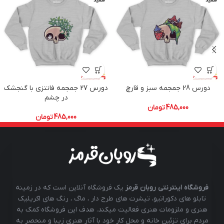
سفید
سفید
دورس 28 جمجمه سبز و قارچ
دورس 27 جمجمه فانتزی با گنجشک
در چشم
485,000
تومان
485,000
تومان
فروشگاه اینترنتی روبان قرمز
یک فروشگاه آنلاین است که در زمینه
تابلو های دکوراتیو، تیشرت های طرح دار ، ماگ ، رنگ های اکریلیک
هنری و ملزومات هنری فعالیت میکند. هدف این فروشگاه کمک به
مردم برای تزئین خانه و محل کار خود با آثار هنری زیبا و منحصر به