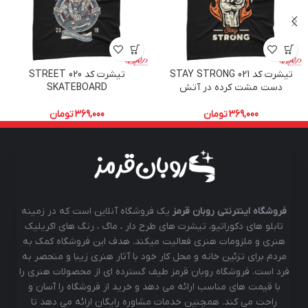
تیشرت کد 021 STAY STRONG
تیشرت کد 020 STREET
دست مشت کرده در آتش
SKATEBOARD
369,000
تومان
369,000
تومان
فروشگاه اینترنتی روبان قرمز
یک فروشگاه آنلاین است که در زمینه
تابلو های دکوراتیو، تیشرت های طرح دار ، ماگ ، رنگ های اکریلیک
هنری و ملزومات هنری فعالیت میکند. هدف این فروشگاه کمک به
مردم برای تزئین خانه و محل کار خود با آثار هنری زیبا و منحصر به
فرد است. فروشگاه روبان قرمز طیف گسترده ای از محصولات هنری را
با قیمت های مناسب ارائه می دهد و خرید از فروشگاه را آسان و
راحت می کند. همچنین خدمات مشاوره رایگان ارائه می دهد تا