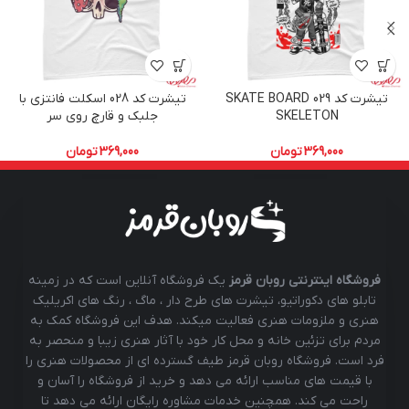
تیشرت کد 029 SKATE BOARD
تیشرت کد 028 اسکلت فانتزی با
SKELETON
جلبک و قارچ روی سر
369,000
تومان
369,000
تومان
فروشگاه اینترنتی روبان قرمز
یک فروشگاه آنلاین است که در زمینه
تابلو های دکوراتیو، تیشرت های طرح دار ، ماگ ، رنگ های اکریلیک
هنری و ملزومات هنری فعالیت میکند. هدف این فروشگاه کمک به
مردم برای تزئین خانه و محل کار خود با آثار هنری زیبا و منحصر به
فرد است. فروشگاه روبان قرمز طیف گسترده ای از محصولات هنری را
با قیمت های مناسب ارائه می دهد و خرید از فروشگاه را آسان و
راحت می کند. همچنین خدمات مشاوره رایگان ارائه می دهد تا