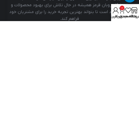
فروشگاه روبان قرمز همیشه در حال تلاش برای بهبود محصولات و
0
خدمات خود است تا بتواند بهترین تجربه خرید را برای مشتریان خود
روشگاه
علاقه مندی
سبد خرید
حساب کاربری من
فراهم کند.
09923328597
پاسخگویی : شنبه تا پنجشنبه از ساعت 9 صبح تا 5 عصر
تهران، ستارخان، خیابان خسرو شمالی ، مجتمع بهاران، واحد
10 طبقه 3
خدمات مشتریان
مدیریت روابط عمومی فروشگاه روبان قرمز از ساعت ۸:۳۰ صبح تا ۱۸:۰۰ عصر آماده
پاسخگویی در زمینه‌ی پیگیری، شکایات و نیاز مشتریان است!