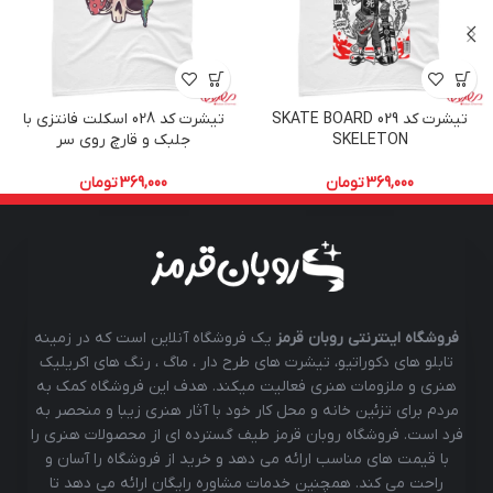
تیشرت کد 029 SKATE BOARD
تیشرت کد 028 اسکلت فانتزی با
SKELETON
جلبک و قارچ روی سر
369,000
تومان
369,000
تومان
فروشگاه اینترنتی روبان قرمز
یک فروشگاه آنلاین است که در زمینه
تابلو های دکوراتیو، تیشرت های طرح دار ، ماگ ، رنگ های اکریلیک
هنری و ملزومات هنری فعالیت میکند. هدف این فروشگاه کمک به
مردم برای تزئین خانه و محل کار خود با آثار هنری زیبا و منحصر به
فرد است. فروشگاه روبان قرمز طیف گسترده ای از محصولات هنری را
با قیمت های مناسب ارائه می دهد و خرید از فروشگاه را آسان و
راحت می کند. همچنین خدمات مشاوره رایگان ارائه می دهد تا