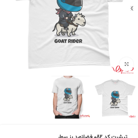
بزرگنمایی تصویر
تیشرت کد 082 فضانورد بز سوار