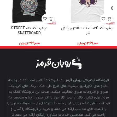
تیشرت کد 024 اسکلت فانتزی با گل
تیشرت کد 020 STREET
سر
SKATEBOARD
369,000
تومان
369,000
تومان
فروشگاه اینترنتی روبان قرمز
یک فروشگاه آنلاین است که در زمینه
تابلو های دکوراتیو، تیشرت های طرح دار ، ماگ ، رنگ های اکریلیک
هنری و ملزومات هنری فعالیت میکند. هدف این فروشگاه کمک به
مردم برای تزئین خانه و محل کار خود با آثار هنری زیبا و منحصر به
فرد است. فروشگاه روبان قرمز طیف گسترده ای از محصولات هنری را
با قیمت های مناسب ارائه می دهد و خرید از فروشگاه را آسان و
راحت می کند. همچنین خدمات مشاوره رایگان ارائه می دهد تا