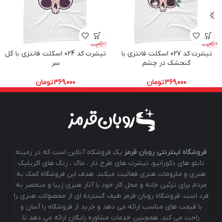
تیشرت کد 027 اسکلت فانتزی با
تیشرت کد 024 اسکلت فانتزی با گل
گنجشک در چشم
سر
369,000
تومان
369,000
تومان
فروشگاه اینترنتی روبان قرمز
یک فروشگاه آنلاین است که در زمینه
تابلو های دکوراتیو، تیشرت های طرح دار ، ماگ ، رنگ های اکریلیک
هنری و ملزومات هنری فعالیت میکند. هدف این فروشگاه کمک به
مردم برای تزئین خانه و محل کار خود با آثار هنری زیبا و منحصر به
فرد است. فروشگاه روبان قرمز طیف گسترده ای از محصولات هنری را
با قیمت های مناسب ارائه می دهد و خرید از فروشگاه را آسان و
راحت می کند. همچنین خدمات مشاوره رایگان ارائه می دهد تا