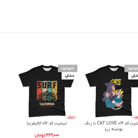
موجود
ناموجود
نامو
کی
مشکی
مشکی
تیشرت کد 019 CAT LOVE با رنگ
تیشرت کد 012 کالیفرنیا
تیش
نوشته زرد
369,000
تومان