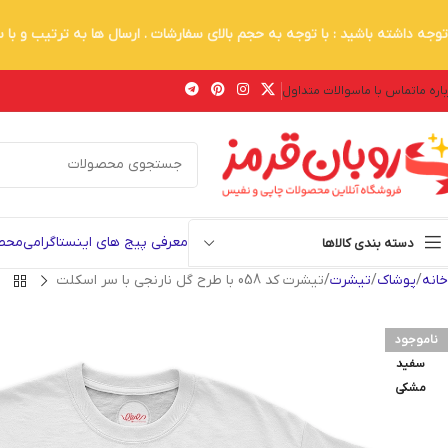
توجه داشته باشید : با توجه به حجم بالای سفارشات . ارسال ها به ترتیب و با
اره ما
تماس با ما
سوالات متداول
معرفی پیج های اینستاگرامی
محصو
دسته بندی کالاها
خانه
پوشاک
تیشرت
تیشرت کد 058 با طرح گل نارنجی با سر اسکلت
ناموجود
سفید
مشکی