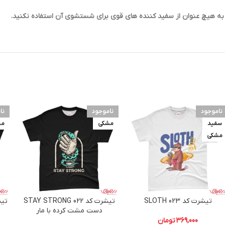
ناموجود
ناموجود
نا
سفید
مشکی
مش
مشکی
تیشرت کد 023 SLOTH
تیشرت کد 022 STAY STRONG
دست مشت کرده با مار
369,000
تومان