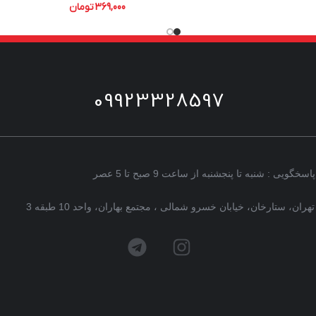
369,000
تومان
09923328597
پاسخگویی : شنبه تا پنجشنبه از ساعت 9 صبح تا 5 عصر
تهران، ستارخان، خیابان خسرو شمالی ، مجتمع بهاران، واحد 10 طبقه 3