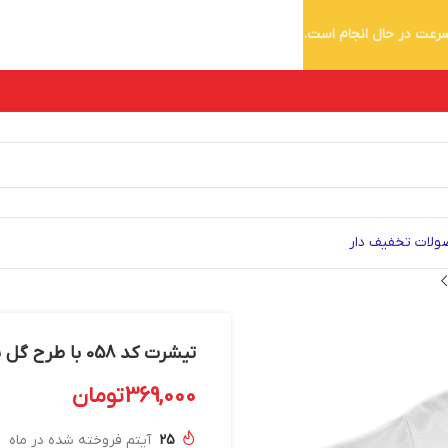
 سرعت در حال انجام است.
لات تخفیف دار
تیشرت کد 058 با طرح گل نارنجی با سر اسکلت
369,000
تومان
25
آیتم فروخته شده در ماه