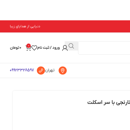
دنیایی از هدایای زیبا
0
ورود / ثبت نام
0
تومان
تهران
09923328597