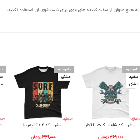
ناموجود
ناموجود
نا
سفید
مشکی
سف
مشکی
مش
تیشرت کد 015 اسکلت با آچار
تیشرت کد 012 کالیفرنیا
369,000
تومان
369,000
تومان