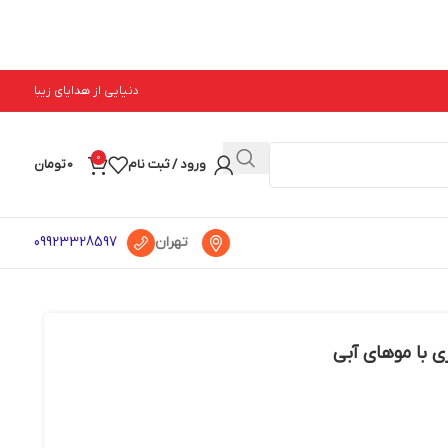
دنیایی از هدایای زیبا
0
ورود / ثبت نام
0
تومان
تهران
09923328597