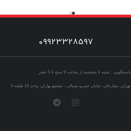
09923328597
پاسخگویی : شنبه تا پنجشنبه از ساعت 9 صبح تا 5 عصر
تهران، ستارخان، خیابان خسرو شمالی ، مجتمع بهاران، واحد 10 طبقه 3