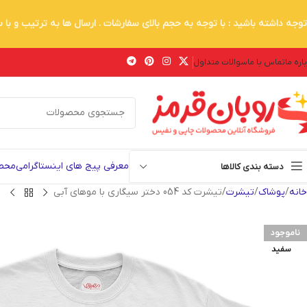
توجه داشته باشید : با توجه به حجم بالای سفارشات . ارسال ها به ترتیب و با
اره ما
تماس با ما
سوالات متداول
معرفی پیج های اینستاگرامی
محصو
دسته بندی کالاها
خانه
پوشاک
تیشرت
تیشرت کد 054 دختر سیگاری با موهای آبی
ناموجود
سفید