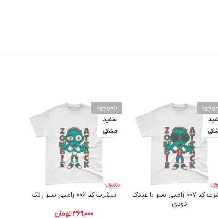
موجود
ناموجود
نامو
ید
سفید
سفید
کی
مشکی
مشکی
تیشرت کد 007 زامبی سبز با عینک
تیشرت کد 006 زامبی سبز رنگ
دودی
369,000
تومان