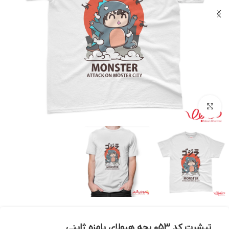
بزرگنمایی تصویر
تیشرت کد 053 بچه هیولای بامزه ژاپنی