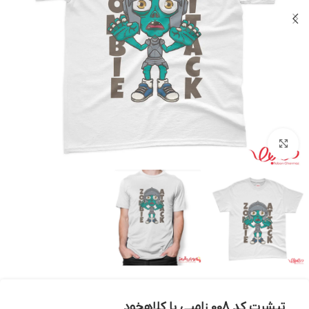
بزرگنمایی تصویر
تیشرت کد 008 زامبی با کلاهخود