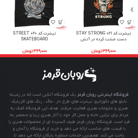
تیشرت کد 021 STAY STRONG
تیشرت کد 020 STREET
دست مشت کرده در آتش
SKATEBOARD
369,000
تومان
369,000
تومان
فروشگاه اینترنتی روبان قرمز
یک فروشگاه آنلاین است که در زمینه
تابلو های دکوراتیو، تیشرت های طرح دار ، ماگ ، رنگ های اکریلیک
هنری و ملزومات هنری فعالیت میکند. هدف این فروشگاه کمک به
مردم برای تزئین خانه و محل کار خود با آثار هنری زیبا و منحصر به
فرد است. فروشگاه روبان قرمز طیف گسترده ای از محصولات هنری را
با قیمت های مناسب ارائه می دهد و خرید از فروشگاه را آسان و
راحت می کند. همچنین خدمات مشاوره رایگان ارائه می دهد تا