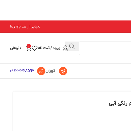
دنیایی از هدایای زیبا
0
ورود / ثبت نام
0
تومان
تهران
09923328597