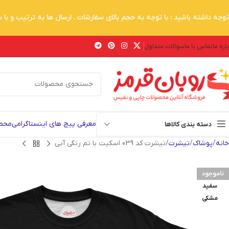
توجه داشته باشید : با توجه به حجم بالای سفارشات . ارسال ها به ترتیب و با
اره ما
تماس با ما
سوالات متداول
معرفی پیج های اینستاگرامی
محصو
دسته بندی کالاها
خانه
پوشاک
تیشرت
تیشرت کد 039 اسکیت با تم رنگی آبی
ناموجود
سفید
مشکی