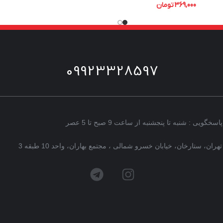
369,000
تومان
09923328597
پاسخگویی : شنبه تا پنجشنبه از ساعت 9 صبح تا 5 عصر
تهران، ستارخان، خیابان خسرو شمالی ، مجتمع بهاران، واحد 10 طبقه 3