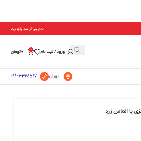
دنیایی از هدایای زیبا
0
ورود / ثبت نام
0
تومان
تهران
09923328597