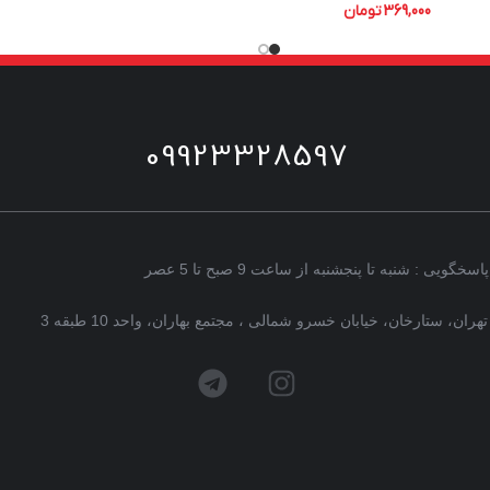
369,000
تومان
09923328597
پاسخگویی : شنبه تا پنجشنبه از ساعت 9 صبح تا 5 عصر
تهران، ستارخان، خیابان خسرو شمالی ، مجتمع بهاران، واحد 10 طبقه 3