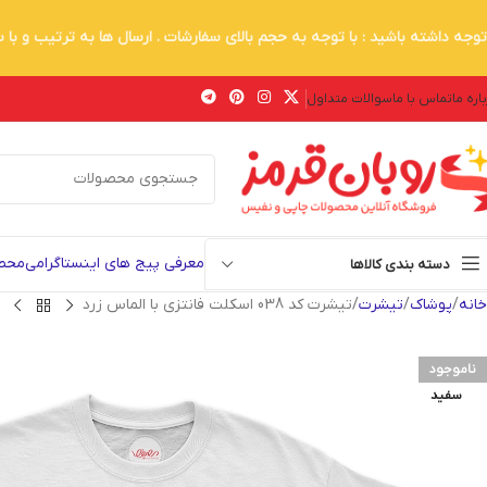
توجه داشته باشید : با توجه به حجم بالای سفارشات . ارسال ها به ترتیب و با
اره ما
تماس با ما
سوالات متداول
معرفی پیج های اینستاگرامی
محصو
دسته بندی کالاها
خانه
پوشاک
تیشرت
تیشرت کد 038 اسکلت فانتزی با الماس زرد
ناموجود
سفید