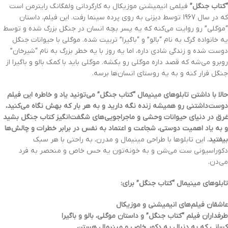
“کتاب جنگل”
فیلمی انیمیشنی موزیکال به کارگردانی ولفگانگ رایترمن است
که در سال 1967 توسط دیزنی به روی پرده سینما رفت. این فیلم، داستان
“موگلی” رو روایت می‌کنه که یه پسر بچه انسان در جنگل بزرگ شده و توسط
یه خانواده گرگ به نام “بالو” و “باگیرا” تربیت شده. موگلی با حیوانات جنگل
دوست شده و زندگی شادی داره، اما یه روز با یه خطر بزرگ به نام “شیرخان”
روبرو می‌شه که قصد داره موگلی رو بکشه. موگلی باید با کمک بالو و باگیرا از
جنگل فرار کنه و به یه روستای انسان‌ها برسه.
حالا با داشتن تابلوهای مینیمال “کتاب جنگل” می‌تونید یاد و خاطره این فیلم
دوست‌داشتنی رو همیشه زنده نگه دارید و به هر بار که بهش نگاه می‌کنید،
غرق در دنیای حیوانات وحشی و ماجراجویی‌های شگفت‌انگیز کتاب جنگل بشید
و به یاد اهمیت دوستی، شجاعت و اعتماد به نفس در برابر خطرات و چالش‌ها
بیفتید.
این تابلوها با طراحی مینیمال و مدرن، به راحتی با هر سبک
دکوراسیونی ست می‌شن و به خونه‌تون یه حس خاص و منحصر به فرد
می‌دن.
تابلوهای مینیمال “کتاب جنگل” برای:
عاشقان فیلم‌های انیمیشنی و موزیکال
طرفداران فیلم “کتاب جنگل” و داستان موگلی، بالو و باگیرا
کسانی که به دنبال یه دکور خاص و مینیمال هستن