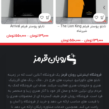
تابلو پوستر فیلم The Lion King –
تابلو پوستر فیلم Arrival
شیرشاه
139,000
تومان
–
550,000
تومان
139,000
تومان
–
550,000
تومان
فروشگاه اینترنتی روبان قرمز
یک فروشگاه آنلاین است که در زمینه
تابلو های دکوراتیو، تیشرت های طرح دار ، ماگ ، رنگ های اکریلیک
هنری و ملزومات هنری فعالیت میکند. هدف این فروشگاه کمک به
مردم برای تزئین خانه و محل کار خود با آثار هنری زیبا و منحصر به
فرد است. فروشگاه روبان قرمز طیف گسترده ای از محصولات هنری را
با قیمت های مناسب ارائه می دهد و خرید از فروشگاه را آسان و
راحت می کند. همچنین خدمات مشاوره رایگان ارائه می دهد تا