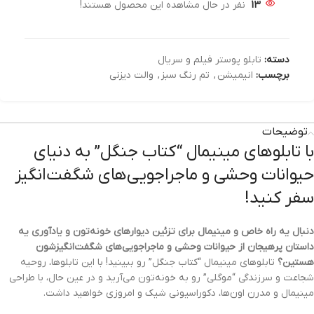
13
نفر در حال مشاهده این محصول هستند!
دسته:
تابلو پوستر فیلم و سریال
برچسب:
انیمیشن
,
تم رنگ سبز
,
والت دیزنی
توضیحات
با تابلوهای مینیمال “کتاب جنگل” به دنیای
حیوانات وحشی و ماجراجویی‌های شگفت‌انگیز
سفر کنید!
دنبال یه راه خاص و مینیمال برای تزئین دیوارهای خونه‌تون و یادآوری یه
داستان پرهیجان از حیوانات وحشی و ماجراجویی‌های شگفت‌انگیزشون
هستین؟
تابلوهای مینیمال “کتاب جنگل” رو ببینید! با این تابلوها، روحیه
شجاعت و سرزندگی “موگلی” رو به خونه‌تون می‌آرید و در عین حال، با طراحی
مینیمال و مدرن اون‌ها، دکوراسیونی شیک و امروزی خواهید داشت.