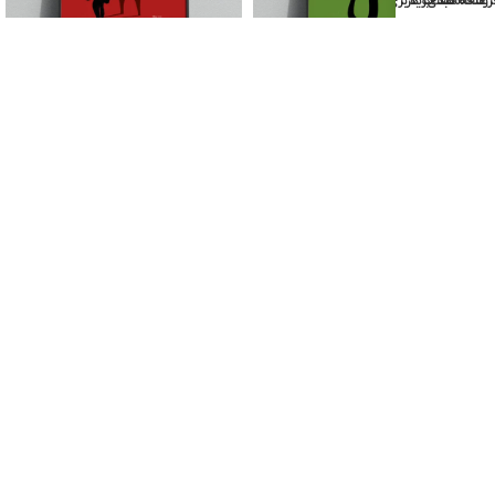
روشگاه
علاقه مندی
سبد خرید
حساب کاربری من
تابلو پوستر فیلم The Jungle Book
تابلو پوستر فیلم The Incredibles
– کتاب جنگل
139,000
تومان
–
550,000
تومان
139,000
تومان
–
550,000
تومان
فروشگاه اینترنتی روبان قرمز
یک فروشگاه آنلاین است که در زمینه
تابلو های دکوراتیو، تیشرت های طرح دار ، ماگ ، رنگ های اکریلیک
هنری و ملزومات هنری فعالیت میکند. هدف این فروشگاه کمک به
مردم برای تزئین خانه و محل کار خود با آثار هنری زیبا و منحصر به
فرد است. فروشگاه روبان قرمز طیف گسترده ای از محصولات هنری را
با قیمت های مناسب ارائه می دهد و خرید از فروشگاه را آسان و
راحت می کند. همچنین خدمات مشاوره رایگان ارائه می دهد تا
مشتریان بتوانند بهترین محصول را برای نیازهای خود انتخاب کنند.