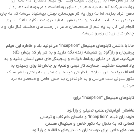
که در سال 2010 به روی پرده سینما رفت.
این فیلم، داستان “دام کاب” رو
روایت می‌کنه که یه دزد ماهر در دنیای رویاهاست و می‌تونه ایده‌ها رو از
ذهن افراد بدزده.
اما یه روز، یه کار غیرممکن بهش پیشنهاد می‌شه که به جای
دزدیدن ایده، باید یه ایده رو توی ذهن یه فرد ثروتمند بکاره.
دام کاب برای
انجام این کار، به یه تیم از متخصصان ماهر در زمینه‌های مختلف نیاز داره و با
چالش‌های زیادی روبرو می‌شه.
حالا با داشتن تابلوهای مینیمال “Inception” می‌تونید یاد و خاطره این فیلم
پرهیجان و رازآلود رو همیشه زنده نگه دارید و به هر بار که بهش نگاه
می‌کنید، غرق در دنیای رویاها، خیالات و پیچیدگی‌های ذهن انسان بشید و به
یاد اهمیت خلاقیت، جسارت، کار تیمی و غلبه بر چالش‌ها برای رسیدن به
اهداف بیفتید.
این تابلوها با طراحی مینیمال و مدرن، به راحتی با هر سبک
دکوراسیونی ست می‌شن و به خونه‌تون یه حس خاص و منحصر به فرد
می‌دن.
تابلوهای مینیمال “Inception” برای:
عاشقان فیلم‌های علمی تخیلی و رازآلود
طرفداران فیلم “Inception” و داستان دام کاب و تیمش
کسانی که به دنبال یه دکور خاص و مینیمال هستن
هدیه‌ای خاص برای دوستداران داستان‌های خلاقانه و رازآلود