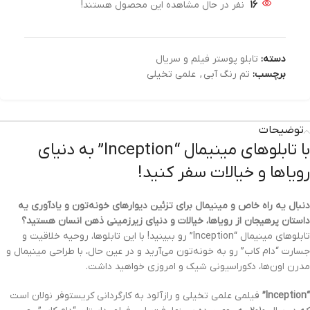
16
نفر در حال مشاهده این محصول هستند!
دسته:
تابلو پوستر فیلم و سریال
برچسب:
تم رنگ آبی
,
علمی تخیلی
توضیحات
با تابلوهای مینیمال “Inception” به دنیای
رویاها و خیالات سفر کنید!
دنبال یه راه خاص و مینیمال برای تزئین دیوارهای خونه‌تون و یادآوری یه
داستان پرهیجان از رویاها، خیالات و دنیای زیرزمینی ذهن انسان هستید؟
تابلوهای مینیمال “Inception” رو ببینید!
با این تابلوها، روحیه خلاقیت و
جسارت “دام کاب” رو به خونه‌تون می‌آرید و در عین حال، با طراحی مینیمال و
مدرن اون‌ها، دکوراسیونی شیک و امروزی خواهید داشت.
“Inception”
فیلمی علمی تخیلی و رازآلود به کارگردانی کریستوفر نولان است