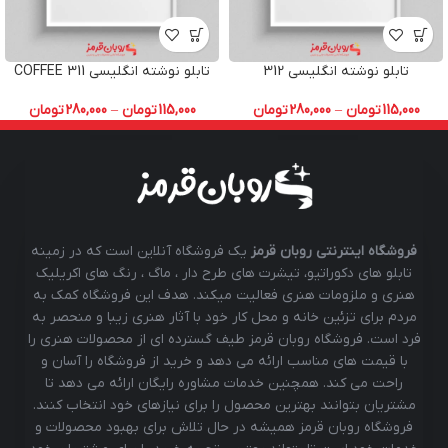
تابلو نوشته انگلیسی 312
تابلو نوشته انگلیسی COFFEE 311
115,000
تومان
–
280,000
تومان
115,000
تومان
–
280,000
تومان
فروشگاه اینترنتی روبان قرمز
یک فروشگاه آنلاین است که در زمینه
تابلو های دکوراتیو، تیشرت های طرح دار ، ماگ ، رنگ های اکریلیک
هنری و ملزومات هنری فعالیت میکند. هدف این فروشگاه کمک به
مردم برای تزئین خانه و محل کار خود با آثار هنری زیبا و منحصر به
فرد است. فروشگاه روبان قرمز طیف گسترده ای از محصولات هنری را
با قیمت های مناسب ارائه می دهد و خرید از فروشگاه را آسان و
راحت می کند. همچنین خدمات مشاوره رایگان ارائه می دهد تا
مشتریان بتوانند بهترین محصول را برای نیازهای خود انتخاب کنند.
فروشگاه روبان قرمز همیشه در حال تلاش برای بهبود محصولات و