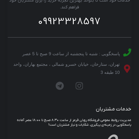
خدمات خود است تا بتواند بهترین تجربه خرید را برای مشتریان خود
فراهم کند.
09923328597
پاسخگویی : شنبه تا پنجشنبه از ساعت 9 صبح تا 5 عصر
تهران، ستارخان، خیابان خسرو شمالی ، مجتمع بهاران، واحد
10 طبقه 3
خدمات مشتریان
مدیریت روابط عمومی فروشگاه روبان قرمز از ساعت ۸:۳۰ صبح تا ۱۸:۰۰ عصر آماده
پاسخگویی در زمینه‌ی پیگیری، شکایات و نیاز مشتریان است!