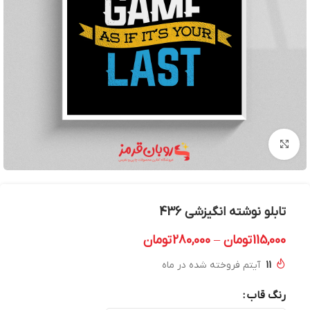
بزرگنمایی تصویر
تابلو نوشته انگیزشی 436
115,000
تومان
–
280,000
تومان
11
آیتم فروخته شده در ماه
رنگ قاب