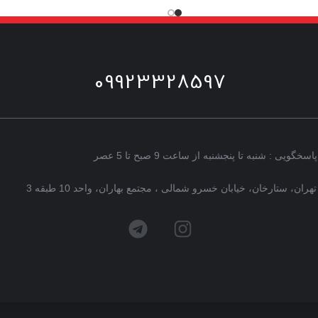
09923328597
پاسخگویی : شنبه تا پنجشنبه از ساعت 9 صبح تا 5 عصر
تهران، ستارخان، خیابان خسرو شمالی ، مجتمع بهاران، واحد 10 طبقه 3