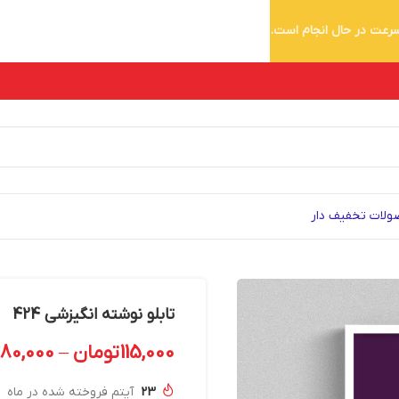
 سرعت در حال انجام است.
لات تخفیف دار
تابلو نوشته انگیزشی 424
115,000
تومان
–
280,000
23
آیتم فروخته شده در ماه