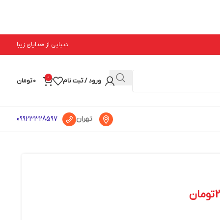
دنیایی از هدایای زیبا
0
ورود / ثبت نام
0
تومان
تهران
09923328597
تومان