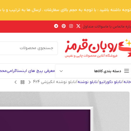
توجه داشته باشید : با توجه به حجم بالای سفارشات . ارسال ها به ترتیب و با
اره ما
تماس با ما
سوالات متداول
معرفی پیج های اینستاگرامی
محصو
دسته بندی کالاها
خانه
تابلو دکوراتیو
تابلو نوشته
تابلو نوشته انگیزشی 424