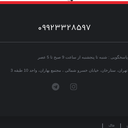
09923328597
پاسخگویی : شنبه تا پنجشنبه از ساعت 9 صبح تا 5 عصر
تهران، ستارخان، خیابان خسرو شمالی ، مجتمع بهاران، واحد 10 طبقه 3
ماگ