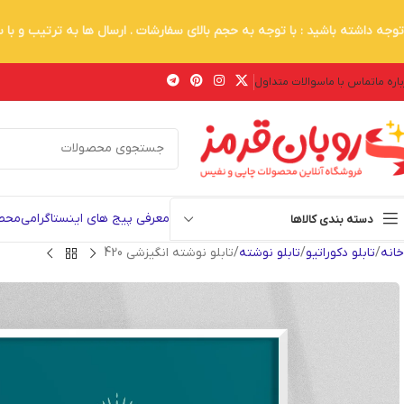
توجه داشته باشید : با توجه به حجم بالای سفارشات . ارسال ها به ترتیب و با
اره ما
تماس با ما
سوالات متداول
معرفی پیج های اینستاگرامی
محصو
دسته بندی کالاها
خانه
تابلو دکوراتیو
تابلو نوشته
تابلو نوشته انگیزشی 420