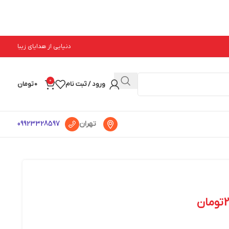
دنیایی از هدایای زیبا
0
ورود / ثبت نام
0
تومان
تهران
09923328597
تومان