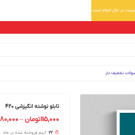
 سرعت در حال انجام است.
لات تخفیف دار
تابلو نوشته انگیزشی 420
115,000
تومان
–
280,000
22
آیتم فروخته شده در ماه