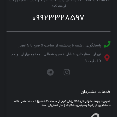
خدمات خود است تا بتواند بهترین تجربه خرید را برای مشتریان خود
فراهم کند.
09923328597
پاسخگویی : شنبه تا پنجشنبه از ساعت 9 صبح تا 5 عصر
تهران، ستارخان، خیابان خسرو شمالی ، مجتمع بهاران، واحد
10 طبقه 3
خدمات مشتریان
مدیریت روابط عمومی فروشگاه روبان قرمز از ساعت ۸:۳۰ صبح تا ۱۸:۰۰ عصر آماده
پاسخگویی در زمینه‌ی پیگیری، شکایات و نیاز مشتریان است!