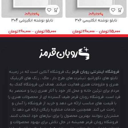
تابلو نوشته انگلیسی 306
تابلو نوشته انگیزشی 304
115,000
تومان
–
280,000
تومان
115,000
تومان
–
280,000
تومان
فروشگاه اینترنتی روبان قرمز
یک فروشگاه آنلاین است که در زمینه
تابلو های دکوراتیو، تیشرت های طرح دار ، ماگ ، رنگ های اکریلیک
هنری و ملزومات هنری فعالیت میکند. هدف این فروشگاه کمک به
مردم برای تزئین خانه و محل کار خود با آثار هنری زیبا و منحصر به
فرد است. فروشگاه روبان قرمز طیف گسترده ای از محصولات هنری را
با قیمت های مناسب ارائه می دهد و خرید از فروشگاه را آسان و
راحت می کند. همچنین خدمات مشاوره رایگان ارائه می دهد تا
مشتریان بتوانند بهترین محصول را برای نیازهای خود انتخاب کنند.
فروشگاه روبان قرمز همیشه در حال تلاش برای بهبود محصولات و