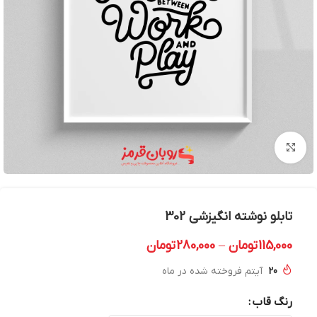
بزرگنمایی تصویر
تابلو نوشته انگیزشی 302
115,000
تومان
–
280,000
تومان
20
آیتم فروخته شده در ماه
رنگ قاب