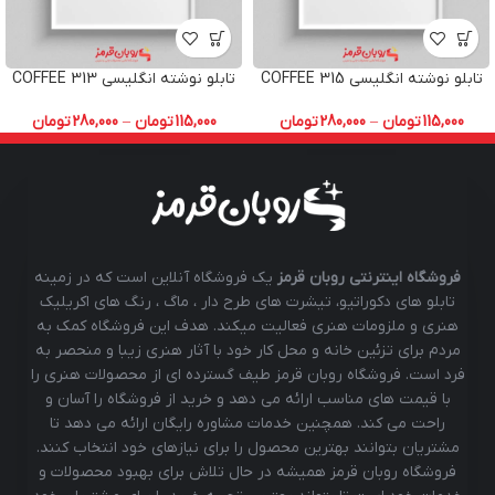
تابلو نوشته انگلیسی COFFEE 315
تابلو نوشته انگلیسی COFFEE 313
115,000
تومان
–
280,000
تومان
115,000
تومان
–
280,000
تومان
فروشگاه اینترنتی روبان قرمز
یک فروشگاه آنلاین است که در زمینه
تابلو های دکوراتیو، تیشرت های طرح دار ، ماگ ، رنگ های اکریلیک
هنری و ملزومات هنری فعالیت میکند. هدف این فروشگاه کمک به
مردم برای تزئین خانه و محل کار خود با آثار هنری زیبا و منحصر به
فرد است. فروشگاه روبان قرمز طیف گسترده ای از محصولات هنری را
با قیمت های مناسب ارائه می دهد و خرید از فروشگاه را آسان و
راحت می کند. همچنین خدمات مشاوره رایگان ارائه می دهد تا
مشتریان بتوانند بهترین محصول را برای نیازهای خود انتخاب کنند.
فروشگاه روبان قرمز همیشه در حال تلاش برای بهبود محصولات و