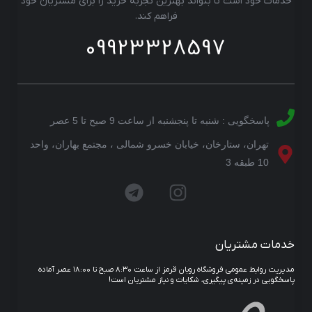
خدمات خود است تا بتواند بهترین تجربه خرید را برای مشتریان خود
فراهم کند.
09923328597
پاسخگویی : شنبه تا پنجشنبه از ساعت 9 صبح تا 5 عصر
تهران، ستارخان، خیابان خسرو شمالی ، مجتمع بهاران، واحد
10 طبقه 3
خدمات مشتریان
مدیریت روابط عمومی فروشگاه روبان قرمز از ساعت ۸:۳۰ صبح تا ۱۸:۰۰ عصر آماده
پاسخگویی در زمینه‌ی پیگیری، شکایات و نیاز مشتریان است!