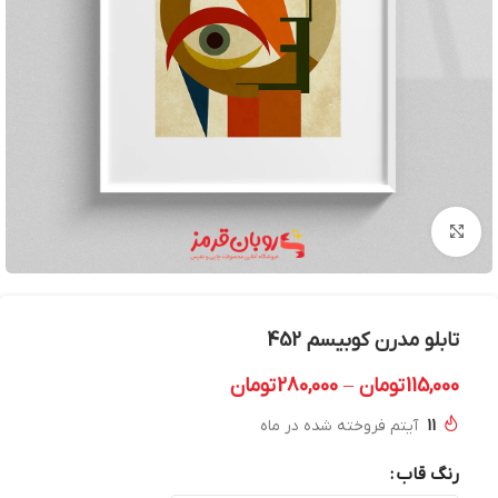
بزرگنمایی تصویر
تابلو مدرن کوبیسم 452
115,000
تومان
–
280,000
تومان
11
آیتم فروخته شده در ماه
رنگ قاب