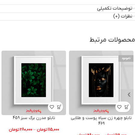
توضیحات تکمیلی
نظرات (0)
محصولات مرتبط
ناموجود
تابلو چهره زن سیاه پوست و طلایی
تابلو مدرن برگ سبز 459
469
115,000
تومان
–
280,000
تومان