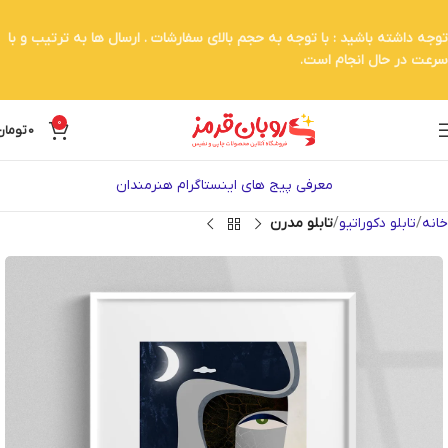
توجه داشته باشید : با توجه به حجم بالای سفارشات . ارسال ها به ترتیب و با
سرعت در حال انجام است.
0
0
تومان
معرفی پیج های اینستاگرام هنرمندان
خانه
تابلو دکوراتیو
تابلو مدرن