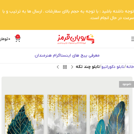
توجه داشته باشید : با توجه به حجم بالای سفارشات . ارسال ها به ترتیب و با
سرعت در حال انجام است.
0
0
تومان
معرفی پیج های اینستاگرام هنرمندان
خانه
تابلو دکوراتیو
تابلو چند تکه
ناموجود