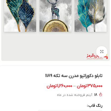
بزرگنمایی تصویر
تابلو دکوراتیو مدرن سه تکه 1189
375,000
تومان
–
1,260,000
تومان
18
آیتم فروخته شده در ماه
رنگ قاب