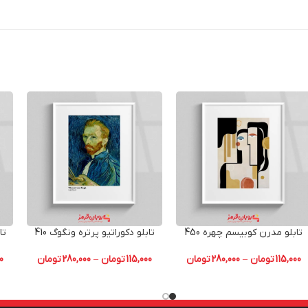
تابلو مدرن کوبیسم چهره 450
تابلو دکوراتیو پرتره ونگوگ 410
تا
115,000
تومان
–
280,000
تومان
115,000
تومان
–
280,000
تومان
0