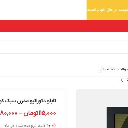
 سرعت در حال انجام است.
لات تخفیف دار
تابلو دکوراتیو مدرن سبک کوبیس
115,000
تومان
–
280,000
10
آیتم فروخته شده در ماه