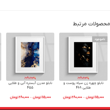
محصولات مرتبط
ناموجود
تابلو چهره زن سیاه پوست و
تابلو مدرن آبستره آبی و طلایی
طلایی 468
455
115,000
تومان
–
280,000
تومان
115,000
تومان
–
280,000
تومان