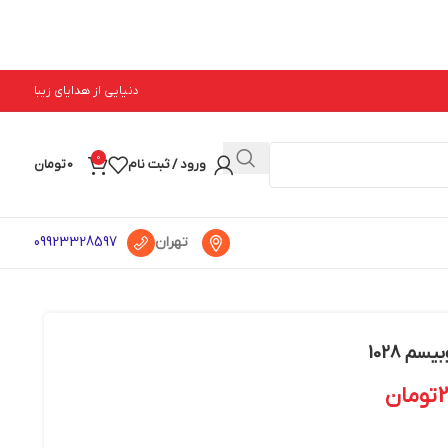
دنیایی از هدایای زیبا
0
ورود / ثبت نام
0
تومان
تهران
09923328597
م 1028
تومان