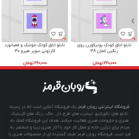
تابلو اتاق کودک یونیکورن روی
تابلو اتاق کودک موشک و فضانورد
رنگین کمان 38
کارتونی سوپر هیرو 30
220,000
تومان
220,000
تومان
فروشگاه اینترنتی روبان قرمز
یک فروشگاه آنلاین است که در زمینه
تابلو های دکوراتیو، تیشرت های طرح دار ، ماگ ، رنگ های اکریلیک
هنری و ملزومات هنری فعالیت میکند. هدف این فروشگاه کمک به
مردم برای تزئین خانه و محل کار خود با آثار هنری زیبا و منحصر به
فرد است. فروشگاه روبان قرمز طیف گسترده ای از محصولات هنری را