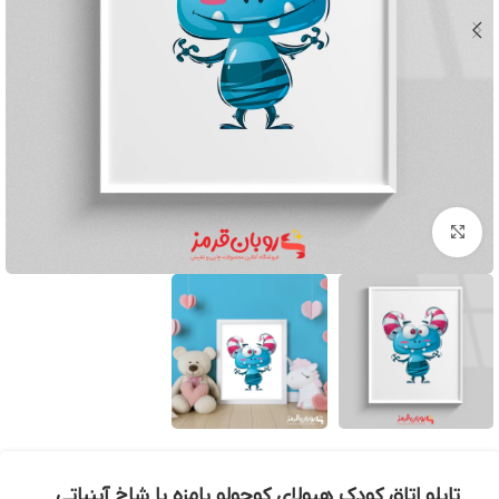
بزرگنمایی تصویر
تابلو اتاق کودک هیولای کوچولو بامزه با شاخ آبنباتی