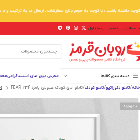
توجه داشته باشید : با توجه به حجم بالای سفارشات . ارسال ها به ترتیب و با
اره ما
تماس با ما
سوالات متداول
معرفی پیج های اینستاگرامی
محصو
دسته بندی کالاها
خانه
تابلو دکوراتیو
تابلو کودک
تابلو اتاق کودک هیولای بامزه FEAR 234
ناموجود