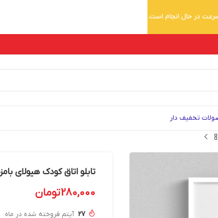
 سرعت در حال انجام است.
لات تخفیف دار
تابلو اتاق کودک هیولای بامزه AR 234
280,000
تومان
27
آیتم فروخته شده در ماه