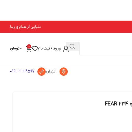
دنیایی از هدایای زیبا
0
ورود / ثبت نام
0
تومان
تهران
09923328597
FE