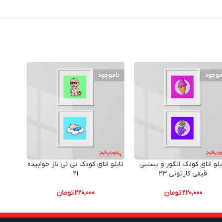
موجود
ناموجود
نامو
بلو اتاق کودک انگور و بستنی
تابلو اتاق کودک نی نی ناز خوابیده
تابلو
قیفی کارتونی 23
21
220,000
تومان
220,000
تومان