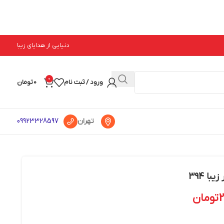
دنیایی از هدایای زیبا
0
ورود / ثبت نام
0
تومان
تهران
09923328597
ا 394
تومان