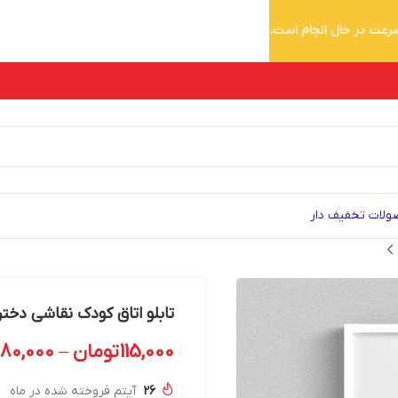
 سرعت در حال انجام است.
لات تخفیف دار
تابلو اتاق کودک نقاشی دختر زیب
115,000
تومان
–
280,000
26
آیتم فروخته شده در ماه