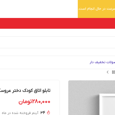
 سرعت در حال انجام است.
لات تخفیف دار
تابلو اتاق کودک دختر عروسکی E 177
280,000
تومان
34
آیتم فروخته شده در ماه