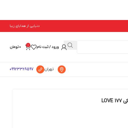
دنیایی از هدایای زیبا
0
ورود / ثبت نام
0
تومان
تهران
09923328597
LOV