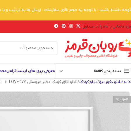
توجه داشته باشید : با توجه به حجم بالای سفارشات . ارسال ها به ترتیب و با
اره ما
تماس با ما
سوالات متداول
معرفی پیج های اینستاگرامی
محصو
دسته بندی کالاها
خانه
تابلو دکوراتیو
تابلو کودک
تابلو اتاق کودک دختر عروسکی LOVE 177
ناموجود