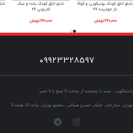
تابلو اتاق کودک یونیکورن و کوالا
تابلو اتاق کودک پاندا و سگ
تابل
ناز خوابیده 27
کارتونی 26
220,000
تومان
220,000
تومان
09923328597
پاسخگویی : شنبه تا پنجشنبه از ساعت 9 صبح تا 5 عصر
تهران، ستارخان، خیابان خسرو شمالی ، مجتمع بهاران، واحد 10 طبقه 3