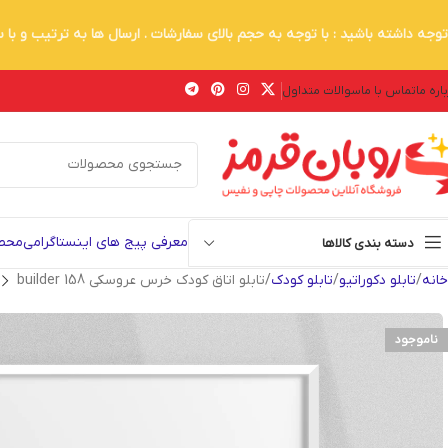
توجه داشته باشید : با توجه به حجم بالای سفارشات . ارسال ها به ترتیب و با
اره ما
تماس با ما
سوالات متداول
معرفی پیج های اینستاگرامی
محصو
دسته بندی کالاها
خانه
تابلو دکوراتیو
تابلو کودک
تابلو اتاق کودک خرس عروسکی builder 158
ناموجود