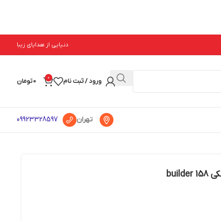
دنیایی از هدایای زیبا
0
ورود / ثبت نام
0
تومان
تهران
09923328597
buil