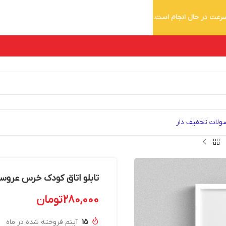
 سرعت در حال انجام است.
لات تخفیف دار
تابلو اتاق کودک خرس عروسکی der 158
280,000
تومان
15
آیتم فروخته شده در ماه