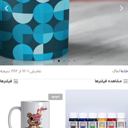
خانه
ماگ
نمایش 1–12 از 282 نتیجه
ماگ های
مشاهده فیلترها
فیلترها
طرح پترن
ناموجود
رنگی رنگی ها خیلی می پسندن