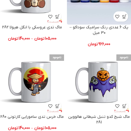
وای منو میگه. برم ببینم
پک 6 عددی رنگ سرامیک سوداکو –
ماگ تدی عروسکی با انگل هیولا 282
30 میل
105,000
تومان
–
140,000
تومان
966,000
تومان
ناموجود
ناموجود
ماگ شبح کدو تنبل شیطانی هالووین
ماگ خرس تدی سامورایی کارتونی 280
281
105,000
تومان
–
140,000
تومان