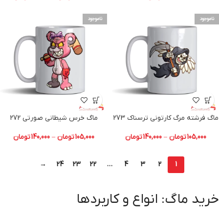
ناموجود
ناموجود
ماگ فرشته مرگ کارتونی ترسناک 273
ماگ خرس شیطانی صورتی 272
105,000
تومان
–
140,000
تومان
105,000
تومان
–
140,000
تومان
→
24
23
22
…
4
3
2
1
خرید ماگ: انواع و کاربردها