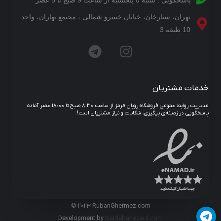
پاسخگویی : شنبه تا پنجشنبه از ساعت 9 صبح تا 5 عصر
تهران، ستارخان، خیابان خسرو شمالی ، مجتمع بهاران، واحد
10 طبقه 3
خدمات مشتریان
مدیریت روابط عمومی فروشگاه روبان قرمز از ساعت ۸:۳۰ صبح تا ۱۸:۰۰ عصر آماده
پاسخگویی در زمینه‌ی پیگیری، شکایات و نیاز مشتریان است!
© 2023 RubanGhermez.com
Development by
Nardebanezard.com