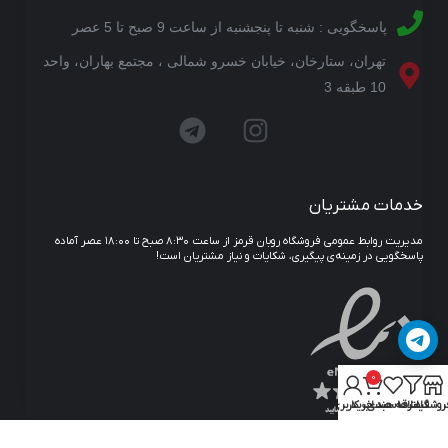
پاسخگویی : شنبه تا پنجشنبه از ساعت 9 صبح تا 5 عصر
تهران، ستارخان، خیابان خسرو شمالی ، مجتمع بهاران، واحد
10 طبقه 3
خدمات مشتریان
مدیریت روابط عمومی فروشگاه روبان قرمز از ساعت ۸:۳۰ صبح تا ۱۸:۰۰ عصر آماده
پاسخگویی در زمینه‌ی پیگیری، شکایات و نیاز مشتریان است!
0
روشگاه
فیلترها
علاقه مندی
سبد خرید
حساب کاربری من
© 2023 RubanGhermez.com