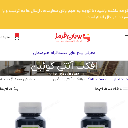
توجه داشته باشید : با توجه به حجم بالای سفارشات . ارسال ها به ترتیب و با
سرعت در حال انجام است.
0
0
تومان
معرفی پیج های اینستاگرام هنرمندان
افکت آنتی کوئین
دسته بندی ها
خانه
ملزومات هنری
افکت
افکت آنتی کوئین
نمایش همه 6 نتیجه
مشاهده فیلترها
فیلترها