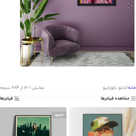
تابلو دکوراتیو
تابلو
خانه
تابلو دکوراتیو
نمایش 1–12 از 684 نتیجه
های
مشاهده فیلترها
فیلترها
سبک
ناموجود
فتو
مونتاژ