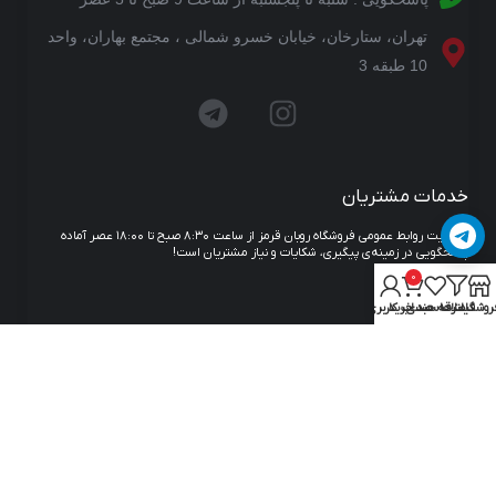
تهران، ستارخان، خیابان خسرو شمالی ، مجتمع بهاران، واحد
10 طبقه 3
خدمات مشتریان
مدیریت روابط عمومی فروشگاه روبان قرمز از ساعت ۸:۳۰ صبح تا ۱۸:۰۰ عصر آماده
پاسخگویی در زمینه‌ی پیگیری، شکایات و نیاز مشتریان است!
0
روشگاه
فیلترها
علاقه مندی
سبد خرید
حساب کاربری من
© 2023 RubanGhermez.com
Development by
Nardebanezard.com