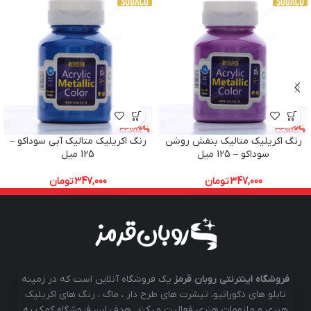
رنگ اکریلیک متالیک بنفش روشن
رنگ اکریلیک متالیک آبی سوداکو –
سوداکو – 125 میل
125 میل
347,000
تومان
347,000
تومان
فروشگاه اینترنتی روبان قرمز
یک فروشگاه آنلاین است که در زمینه
تابلو های دکوراتیو، تیشرت های طرح دار ، ماگ ، رنگ های اکریلیک
هنری و ملزومات هنری فعالیت میکند. هدف این فروشگاه کمک به