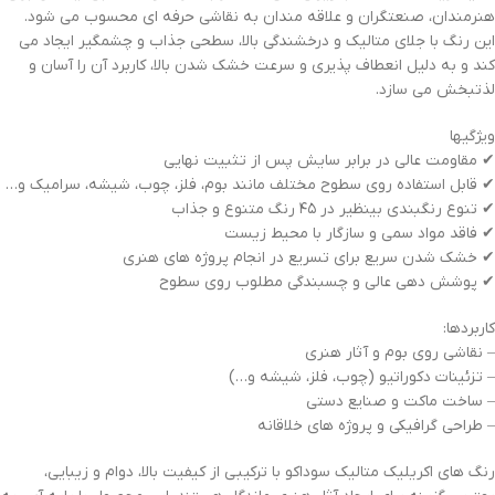
هنرمندان، صنعتگران و علاقه مندان به نقاشی حرفه ای محسوب می شود.
این رنگ با جلای متالیک و درخشندگی بالا، سطحی جذاب و چشمگیر ایجاد می
کند و به دلیل انعطاف پذیری و سرعت خشک شدن بالا، کاربرد آن را آسان و
لذتبخش می سازد.
ویژگیها
✔ مقاومت عالی در برابر سایش پس از تثبیت نهایی
✔ قابل استفاده روی سطوح مختلف مانند بوم، فلز، چوب، شیشه، سرامیک و…
✔ تنوع رنگبندی بینظیر در ۴۵ رنگ متنوع و جذاب
✔ فاقد مواد سمی و سازگار با محیط زیست
✔ خشک شدن سریع برای تسریع در انجام پروژه های هنری
✔ پوشش دهی عالی و چسبندگی مطلوب روی سطوح
کاربردها:
– نقاشی روی بوم و آثار هنری
– تزئینات دکوراتیو (چوب، فلز، شیشه و…)
– ساخت ماکت و صنایع دستی
– طراحی گرافیکی و پروژه های خلاقانه
رنگ های اکریلیک متالیک سوداکو با ترکیبی از کیفیت بالا، دوام و زیبایی،