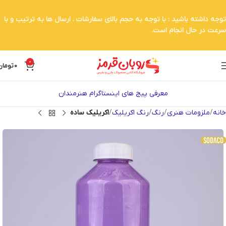
توجه داشته باشید : با توجه به حجم بالای سفارشات . ارسال ها به ترتیب و با
سرعت در حال انجام است.
0
0
تومان
معرفی پیج های اینستاگرام هنرمندان
خانه
ملزومات هنری
رنگ
رنگ اکریلیک
اکریلیک ساده