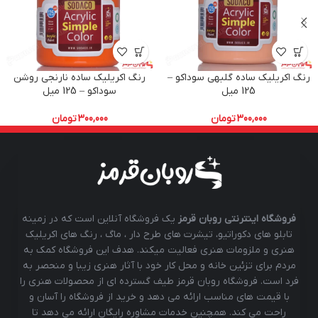
رنگ اکریلیک ساده گلبهی سوداکو –
رنگ اکریلیک ساده نارنجی روشن
125 میل
سوداکو – 125 میل
300,000
تومان
300,000
تومان
فروشگاه اینترنتی روبان قرمز
یک فروشگاه آنلاین است که در زمینه
تابلو های دکوراتیو، تیشرت های طرح دار ، ماگ ، رنگ های اکریلیک
هنری و ملزومات هنری فعالیت میکند. هدف این فروشگاه کمک به
مردم برای تزئین خانه و محل کار خود با آثار هنری زیبا و منحصر به
فرد است. فروشگاه روبان قرمز طیف گسترده ای از محصولات هنری را
با قیمت های مناسب ارائه می دهد و خرید از فروشگاه را آسان و
راحت می کند. همچنین خدمات مشاوره رایگان ارائه می دهد تا