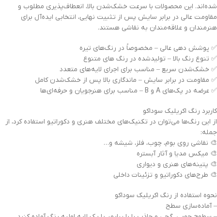
شده‌اند. این محصولات با سرعت خشک‌شدن بالا، انعطاف‌پذیری مطلوب و
مقاومت عالی در برابر سایش پس از تثبیت نهایی، انتخابی ایده‌آل برای
هنرمندان و علاقه‌مندان به نقاشی هستند.
✅ پوشش دهی عالی – مخصوصاً در رنگ‌های تیره
✅ تنوع رنگ بالا – تولیدشده در رنگ های متنوع
✅ خشک‌شدن سریع – مناسب برای اجرای لایه‌های متعدد
✅ مقاومت در برابر سایش – ماندگاری بالا پس از خشک‌شدن کامل
✅ عرضه در پک‌های A و B – مناسب برای هنرجویان و حرفه‌ای‌ها
کاربرد رنگ اکریلیک سوداکو
از این رنگ‌ها می‌توان در تکنیک‌های مختلف هنری و دکوراتیو استفاده کرد، از
جمله:
🎨 نقاشی روی بوم، چوب، فلز، شیشه و…
🎨 میکس مدیا و آثار آبستره
🎨 پتینه‌های هنری و دیواری
🎨 طرح‌های دکوراتیو و تزئینات داخلی
نحوه استفاده از رنگ اکریلیک سوداکو
– آماده‌سازی سطح
– سطوح چوبی، گچی و جاذب را با پرایمر یا یک لایه اولیه رنگ آماده کنید.