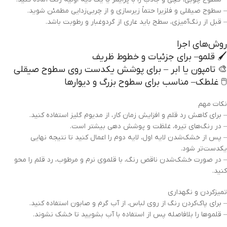
– سطوح صیقلی و فلزیرا حتماً زیرسازی و از چربی‌زدایی مطمئن شوید.
– قبل از رنگ‌آمیزی، سطح باید عاری از گردوغبار و رطوبت باشد.
روش‌های اجرا
🖌️ قلمو– برای جزئیات و خطوط ظریف
🎨 تامپون یا ابر – برای پوشش یکدست روی سطوح صیقلی
🖱️ غلطک– مناسب برای سطوح بزرگ و دیوارها
نکات مهم
– برای کاهش رد قلم و افزایش زمان کار، از مدیوم گلیز استفاده کنید.
– در رنگ‌های تیره، غلظت و پوشش دهی بیشتر است.
– پس از خشک‌شدن لایه اول، لایه دوم را اعمال کنید تا نتیجه نهایی
یکدست‌تر شود.
– در صورت خشک‌شدن ناقص رنگ، با قلموی نرم و مرطوب، رد قلم را محو
کنید.
تمیزکردن و نگهداری
– برای پاک‌کردن رنگ از روی لباس، از آب گرم و صابون استفاده کنید.
– قلموها را بلافاصله پس از استفاده با آب بشویید تا خشک نشوند.