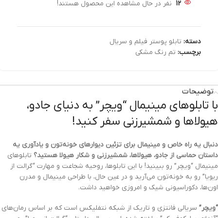
12
نفر در حال مشاهده این محصول هستند!
دسته:
تابلو پوستر فیلم و سریال
برچسب:
تم رنگ مشکی
توضیحات
با تابلوهای مینیمال “ویچر” به دنیای جادو،
هیولاها و شمشیرزنی سفر کنید!
دنبال یه راه خاص و مینیمال برای تزئین دیوارهای خونه‌تون و یادآوری یه
داستان حماسی از جادو، هیولاها، شمشیرزنی و شکار هیولا هستید؟
تابلوهای
مینیمال “ویچر” رو ببینید!
با این تابلوها، روحیه شجاعت و مهارت “گرالت از
ریویا” رو به خونه‌تون می‌آرید و در عین حال، با طراحی مینیمال و مدرن
اون‌ها، دکوراسیونی شیک و امروزی خواهید داشت.
“ویچر”
سریالی فانتزی و تاریک از شبکه نتفلیکس است که بر اساس رمان‌های