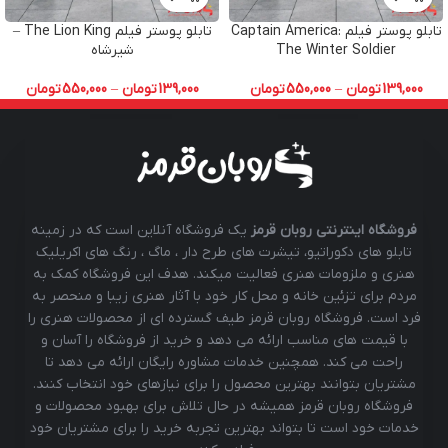
تابلو پوستر فیلم Captain America:
تابلو پوستر فیلم The Lion King –
The Winter Soldier
شیرشاه
139,000
تومان
–
550,000
تومان
139,000
تومان
–
550,000
تومان
فروشگاه اینترنتی روبان قرمز
یک فروشگاه آنلاین است که در زمینه
تابلو های دکوراتیو، تیشرت های طرح دار ، ماگ ، رنگ های اکریلیک
هنری و ملزومات هنری فعالیت میکند. هدف این فروشگاه کمک به
مردم برای تزئین خانه و محل کار خود با آثار هنری زیبا و منحصر به
فرد است. فروشگاه روبان قرمز طیف گسترده ای از محصولات هنری را
با قیمت های مناسب ارائه می دهد و خرید از فروشگاه را آسان و
راحت می کند. همچنین خدمات مشاوره رایگان ارائه می دهد تا
مشتریان بتوانند بهترین محصول را برای نیازهای خود انتخاب کنند.
فروشگاه روبان قرمز همیشه در حال تلاش برای بهبود محصولات و
خدمات خود است تا بتواند بهترین تجربه خرید را برای مشتریان خود