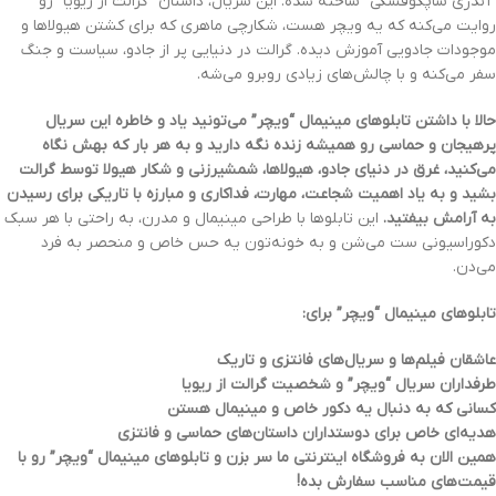
“آندژی ساپکوفسکی” ساخته شده.
این سریال، داستان “گرالت از ریویا” رو
روایت می‌کنه که یه ویچر هست، شکارچی ماهری که برای کشتن هیولاها و
موجودات جادویی آموزش دیده.
گرالت در دنیایی پر از جادو، سیاست و جنگ
سفر می‌کنه و با چالش‌های زیادی روبرو می‌شه.
حالا با داشتن تابلوهای مینیمال “ویچر” می‌تونید یاد و خاطره این سریال
پرهیجان و حماسی رو همیشه زنده نگه دارید و به هر بار که بهش نگاه
می‌کنید، غرق در دنیای جادو، هیولاها، شمشیرزنی و شکار هیولا توسط گرالت
بشید و به یاد اهمیت شجاعت، مهارت، فداکاری و مبارزه با تاریکی برای رسیدن
به آرامش بیفتید.
این تابلوها با طراحی مینیمال و مدرن، به راحتی با هر سبک
دکوراسیونی ست می‌شن و به خونه‌تون یه حس خاص و منحصر به فرد
می‌دن.
تابلوهای مینیمال “ویچر” برای:
عاشقان فیلم‌ها و سریال‌های فانتزی و تاریک
طرفداران سریال “ویچر” و شخصیت گرالت از ریویا
کسانی که به دنبال یه دکور خاص و مینیمال هستن
هدیه‌ای خاص برای دوستداران داستان‌های حماسی و فانتزی
همین الان به فروشگاه اینترنتی ما سر بزن و تابلوهای مینیمال “ویچر” رو با
قیمت‌های مناسب سفارش بده!